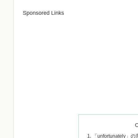
Sponsored Links
C
「unfortunately」