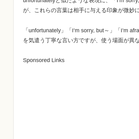
unfortunatelyと似たような表現に、「I’m sorry,
が、これらの言葉は相手に与える印象が微妙
「unfortunately」「I’m sorry, but～」「I
を気遣う丁寧な言い方ですが、使う場面が異
Sponsored Links