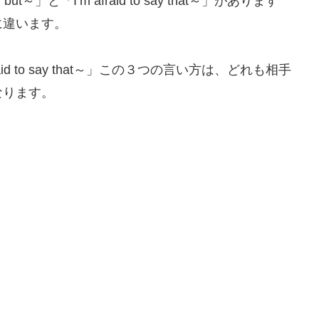
 but～」と「I’m afraid to say that～」があります
に違います。
’m afraid to say that～」この３つの言い方は、どれも相手
なります。