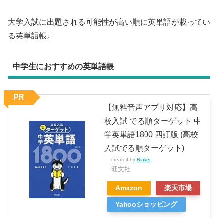
大学入試に出題される可能性が高い順に英単語が載ってい
る英単語帳。
中学生におすすめの英単語帳
PR
【無料音声アプリ対応】高
校入試 でる順ターゲット 中
学英単語1800 四訂版 (高校
入試でる順ターゲット)
created by
Rinker
旺文社
Amazon
楽天市場
Yahooショッピング