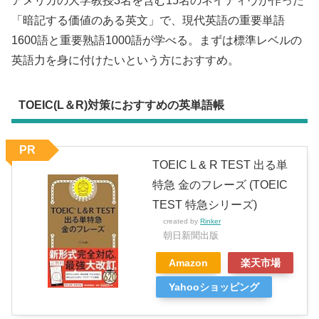
アメリカの大学教授3名を含む15名のネイティヴが作った
「暗記する価値のある英文」で、現代英語の重要単語
1600語と重要熟語1000語が学べる。まずは標準レベルの
英語力を身に付けたいという方におすすめ。
TOEIC(L＆R)対策におすすめの英単語帳
PR
TOEIC L & R TEST 出る単
特急 金のフレーズ (TOEIC
TEST 特急シリーズ)
created by
Rinker
朝日新聞出版
Amazon
楽天市場
Yahooショッピング