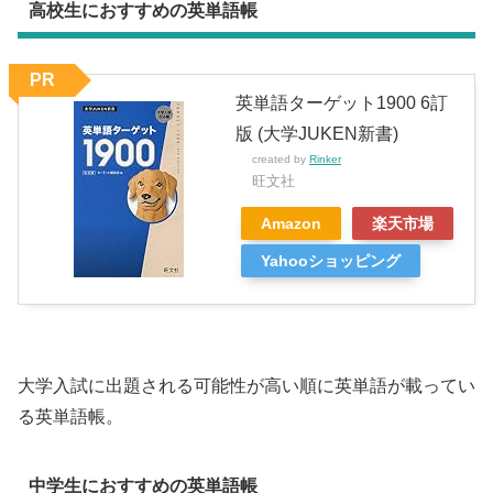
高校生におすすめの英単語帳
PR
英単語ターゲット1900 6訂
版 (大学JUKEN新書)
created by
Rinker
旺文社
Amazon
楽天市場
Yahooショッピング
大学入試に出題される可能性が高い順に英単語が載ってい
る英単語帳。
中学生におすすめの英単語帳