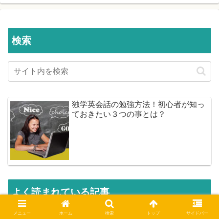
検索
独学英会話の勉強方法！初心者が知っ
ておきたい３つの事とは？
よく読まれている記事
メニュー
ホーム
検索
トップ
サイドバー
would like toとwant toの違い！意味と