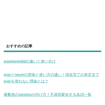
おすすめの記事
was/were/didの違いと使い分け
everとneverの意味と使い方の違い！現在完了の肯定文で
everを使わない理由とは？
複数形のs/es/iesの付け方！不規則変化する名詞一覧