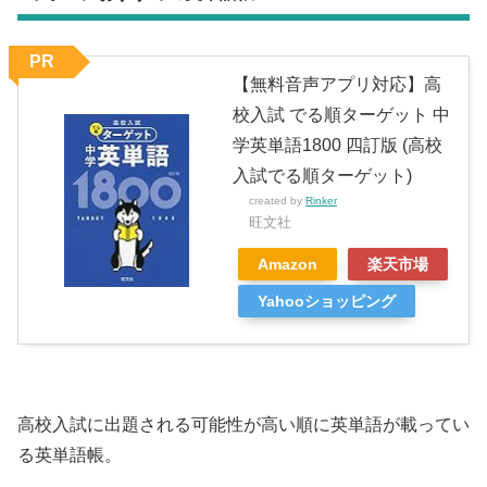
PR
【無料音声アプリ対応】高
校入試 でる順ターゲット 中
学英単語1800 四訂版 (高校
入試でる順ターゲット)
created by
Rinker
旺文社
Amazon
楽天市場
Yahooショッピング
高校入試に出題される可能性が高い順に英単語が載ってい
る英単語帳。