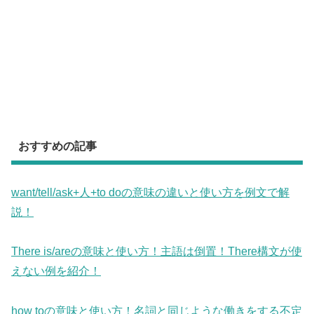
おすすめの記事
want/tell/ask+人+to doの意味の違いと使い方を例文で解
説！
There is/areの意味と使い方！主語は倒置！There構文が使
えない例を紹介！
how toの意味と使い方！名詞と同じような働きをする不定