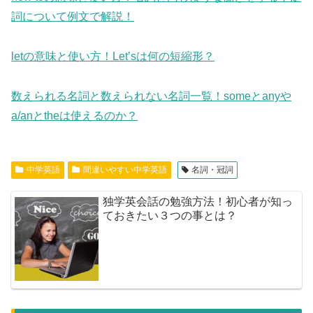
詞について例文で解説！
letの意味と使い方！Let’sは何の短縮形？
数えられる名詞と数えられない名詞一覧！someとanyや
a/anとtheは使えるのか？
中学英語
間違いやすい中学英語
名詞・冠詞
独学英会話の勉強方法！初心者が知っ
ておきたい３つの事とは？