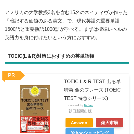
アメリカの大学教授3名を含む15名のネイティヴが作った
「暗記する価値のある英文」で、現代英語の重要単語
1600語と重要熟語1000語が学べる。まずは標準レベルの
英語力を身に付けたいという方におすすめ。
TOEIC(L＆R)対策におすすめの英単語帳
PR
TOEIC L & R TEST 出る単
特急 金のフレーズ (TOEIC
TEST 特急シリーズ)
created by
Rinker
朝日新聞出版
Amazon
楽天市場
Yahooショッピング