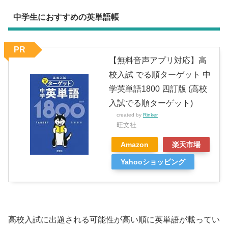
中学生におすすめの英単語帳
PR
【無料音声アプリ対応】高
校入試 でる順ターゲット 中
学英単語1800 四訂版 (高校
入試でる順ターゲット)
created by
Rinker
旺文社
Amazon
楽天市場
Yahooショッピング
高校入試に出題される可能性が高い順に英単語が載ってい