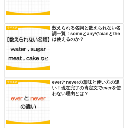
数えられる名詞と数えられない名
中学英語
詞一覧！someとanyやa/anとthe
は使えるのか？
everとneverの意味と使い方の違
中学英語
い！現在完了の肯定文でeverを使
わない理由とは？