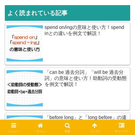
よく読まれている記事
spend on/ingの意味と使い方！spend
inとの違いを例文で解説！
「can be 過去分詞」「will be 過去分
詞」の意味と使い方！助動詞の受動態
を例文で解説！
「before long」と「long before」の違
い！意味と使い方を例文で解説！
メニュー
ホーム
検索
トップ
サイドバー