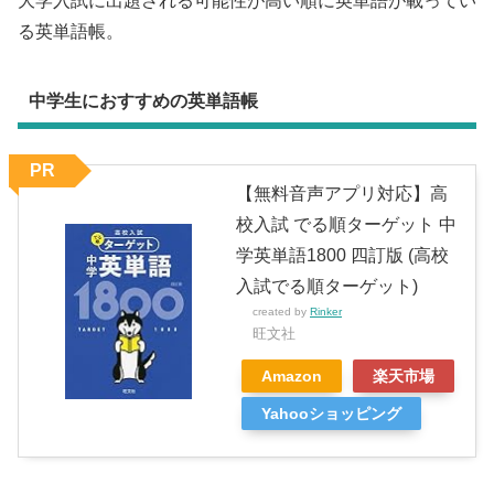
大学入試に出題される可能性が高い順に英単語が載ってい
る英単語帳。
中学生におすすめの英単語帳
PR
【無料音声アプリ対応】高
校入試 でる順ターゲット 中
学英単語1800 四訂版 (高校
入試でる順ターゲット)
created by
Rinker
旺文社
Amazon
楽天市場
Yahooショッピング