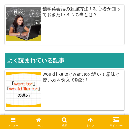
独学英会話の勉強方法！初心者が知っ
ておきたい３つの事とは？
よく読まれている記事
would like toとwant toの違い！意味と
使い方を例文で解説！
kind ofとkinds ofの違い！What kind of
の名詞は単数or複数？使い方と答え方
メニュー
ホーム
検索
トップ
サイドバー
を例文で解説！