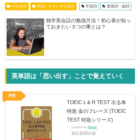
中学英語
間違いやすい中学英語
不定詞
形容詞・副詞
独学英会話の勉強方法！初心者が知っ
ておきたい３つの事とは？
英単語は「思い出す」ことで覚えていく
PR
TOEIC L & R TEST 出る単
特急 金のフレーズ (TOEIC
TEST 特急シリーズ)
created by
Rinker
朝日新聞出版