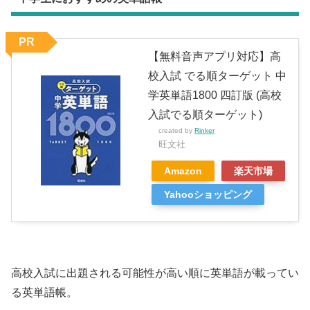
PR
【無料音声アプリ対応】高
校入試 でる順ターゲット 中
学英単語1800 四訂版 (高校
入試でる順ターゲット)
created by
Rinker
旺文社
Amazon
楽天市場
Yahooショッピング
高校入試に出題される可能性が高い順に英単語が載ってい
る英単語帳。