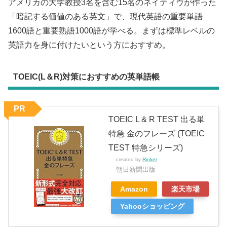
アメリカの大学教授3名を含む15名のネイティヴが作った
「暗記する価値のある英文」で、現代英語の重要単語
1600語と重要熟語1000語が学べる。まずは標準レベルの
英語力を身に付けたいという方におすすめ。
TOEIC(L＆R)対策におすすめの英単語帳
PR
TOEIC L & R TEST 出る単
特急 金のフレーズ (TOEIC
TEST 特急シリーズ)
created by
Rinker
朝日新聞出版
Amazon
楽天市場
Yahooショッピング