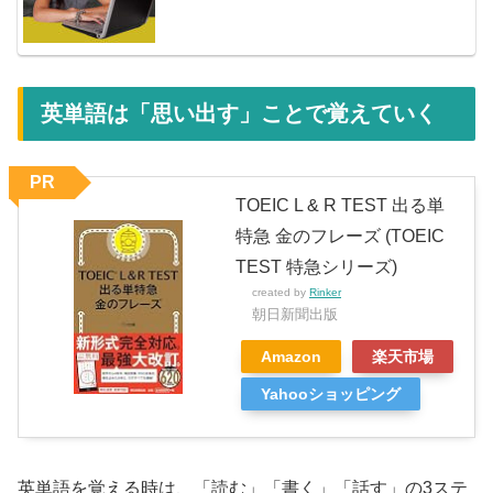
英単語は「思い出す」ことで覚えていく
PR
TOEIC L & R TEST 出る単
特急 金のフレーズ (TOEIC
TEST 特急シリーズ)
created by
Rinker
朝日新聞出版
Amazon
楽天市場
Yahooショッピング
英単語を覚える時は、「読む」「書く」「話す」の3ステ