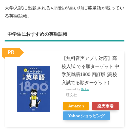
大学入試に出題される可能性が高い順に英単語が載ってい
る英単語帳。
中学生におすすめの英単語帳
PR
【無料音声アプリ対応】高
校入試 でる順ターゲット 中
学英単語1800 四訂版 (高校
入試でる順ターゲット)
created by
Rinker
旺文社
Amazon
楽天市場
Yahooショッピング