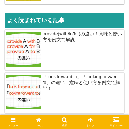
よく読まれている記事
provide(with/to/for)の違い！意味と使い
方を例文で解説！
「look forward to」「looking forward
to」の違い！意味と使い方を例文で解
説！
「take into account」の意味と使い
方！considerとの違いを例文で解説！
メニュー
ホーム
検索
トップ
サイドバー