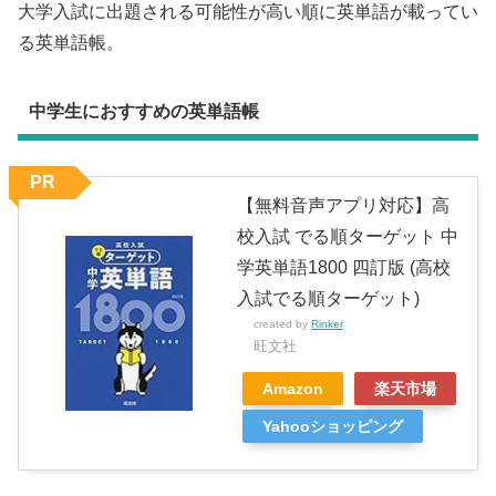
大学入試に出題される可能性が高い順に英単語が載ってい
る英単語帳。
中学生におすすめの英単語帳
PR
【無料音声アプリ対応】高
校入試 でる順ターゲット 中
学英単語1800 四訂版 (高校
入試でる順ターゲット)
created by
Rinker
旺文社
Amazon
楽天市場
Yahooショッピング